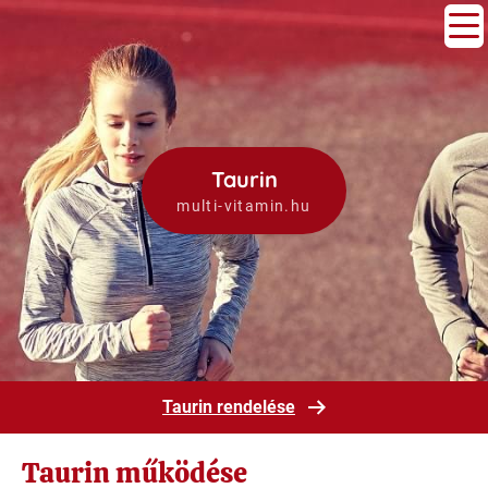
Taurin
multi-vitamin.hu
Taurin rendelése
Taurin működése