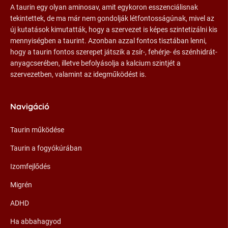
A taurin egy olyan aminosav, amit egykoron esszenciálisnak
tekintettek, de ma már nem gondolják létfontosságúnak, mivel az
új kutatások kimutatták, hogy a szervezet is képes szintetizálni kis
mennyiségben a taurint. Azonban azzal fontos tisztában lenni,
hogy a taurin fontos szerepet játszik a zsír-, fehérje- és szénhidrát-
anyagcserében, illetve befolyásolja a kalcium szintjét a
szervezetben, valamint az idegműködést is.
Navigáció
Taurin működése
Taurin a fogyókúrában
Izomfejlődés
Migrén
ADHD
Ha abbahagyod