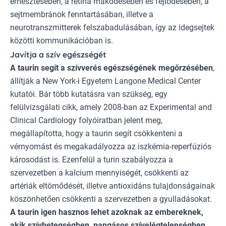
emésztésében, a retina máködésében és fejlődésében, a
sejtmembránok fenntartásában, illetve a
neurotranszmitterek felszabadulásában, így az idegsejtek
közötti kommunikációban is.
Javítja a szív egészségét
A taurin segít a szívverés egészségének megőrzésében
,
állítják a New York-i Egyetem Langone Medical Center
kutatói. Bár több kutatásra van szükség, egy
felülvizsgálati cikk, amely 2008-ban az Experimental and
Clinical Cardiology folyóiratban jelent meg,
megállapította, hogy a taurin segít csökkenteni a
vérnyomást és megakadályozza az iszkémia-reperfúziós
károsodást is. Ezenfelül a turin szabályozza a
szervezetben a kalcium mennyiségét, csökkenti az
artériák eltömődését, illetve antioxidáns tulajdonságainak
köszönhetően csökkenti a szervezetben a gyulladásokat.
A taurin igen hasznos lehet azoknak az embereknek,
akik szívbetegségben
, pangásos szívelégtelenségben,